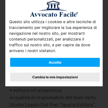
Avvocati Torino
Avvocati Firenze
Questo sito utilizza i cookies e altre tecniche di
tracciamento per migliorare la tua esperienza di
Avvocati Napoli
navigazione nel nostro sito, per mostrarti
contenuti personalizzati, per analizzare il
Avvocati Bologna
traffico sul nostro sito, e per capire da dove
Avvocati Bari
arrivano i nostri visitatori.
Avvocati Genova
Accetto
Cambia le mie impostazioni
Competenze
• edilizia ed urbanistica:
in qualità di responsabile del team dello
Studio Legale Dal Piaz “Spazio Edilizia”,