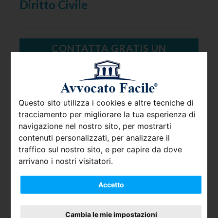
Diritto Civile
CONTATTA GRATIS UN
ESPERTO IN DIRITTO CIVILE
Questo sito utilizza i cookies e altre tecniche di
Lo Studio si occupa di diritto civile e
tracciamento per migliorare la tua esperienza di
prevalentemente del diritto di famiglia,
navigazione nel nostro sito, per mostrarti
dei minori e delle persone. Materie nelle
contenuti personalizzati, per analizzare il
traffico sul nostro sito, e per capire da dove
quali vanta un elevato livello di
arrivano i nostri visitatori.
specializzazione e di esperienza. Lo
Studio opera, oltre che a Milano, su tutto
Accetto
il territorio nazionale. Lo Studio si è
specializzato nel diritto civile con
Cambia le mie impostazioni