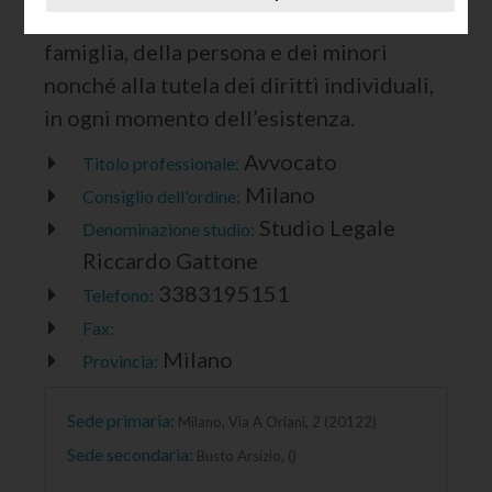
particolare attenzione al diritto di
famiglia, della persona e dei minori
nonché alla tutela dei diritti individuali,
in ogni momento dell’esistenza.
Avvocato
Titolo professionale:
Milano
Consiglio dell'ordine:
Studio Legale
Denominazione studio:
Riccardo Gattone
3383195151
Telefono:
Fax:
Milano
Provincia:
Sede primaria:
Milano, Via A Oriani, 2 (20122)
Sede secondaria:
Busto Arsizio, ()