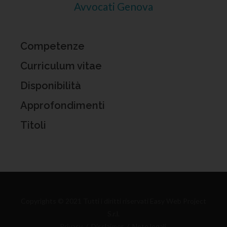
Avvocati Genova
Competenze
Curriculum vitae
Disponibilità
Approfondimenti
Titoli
Copyrights © 2021 Tutti i diritti riservati Easy Web Project
S.r.l.
Privacy
/
Disclaimer
/
Note legali