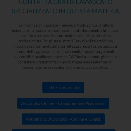
CONTATTA GRATIS L'AVVOCATO
SPECIALIZZATO IN QUESTA MATERIA
Le informazioni riportate in questo articolo sono a carattere
generico e non possono essere considerate documenti ufficiali, così
come non possono in alcun modo sostituire il parere di un
professionista. Per gli stessi motivi Easy Web Project Srl non
risponde in alcun modo della correttezza di quanto riportato, così
come dell’aggiornamento dei contenuti, in quanto argomenti
suscettibili di modifiche nel tempo. EWP invita pertanto gli utenti a
consultare direttamente un avvocato per avere informazioni
aggiornate, certe e conformi al proprio caso specifico.
Lettera avvocato
Avvocato Online - Consulenze e Preventivi
Preventivo Avvocato - Online e Gratis