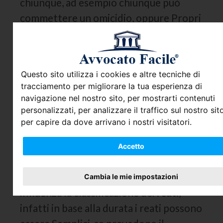
chiunque, ad esempio chiunque può
commettere un omicidio, oppure
Propri
se possono essere commessi solo da
determinate persone che ricoprono
specifiche cariche, l’ipotesi più comune
Questo sito utilizza i cookies e altre tecniche di
è il reato di
peculato
che può essere
tracciamento per migliorare la tua esperienza di
commesso solo da colui che ricopre la
navigazione nel nostro sito, per mostrarti contenuti
carica di pubblico ufficiale e che si
personalizzati, per analizzare il traffico sul nostro sito
per capire da dove arrivano i nostri visitatori.
appropria di denaro o di altro bene
mobile altrui, affidatogli in ragione delle
Accetto
sue funzioni.
Anche il tempo di commissione
Cambia le mie impostazioni
influenza la classificazione dei
reati
,
infatti in base alla durata i reati possono