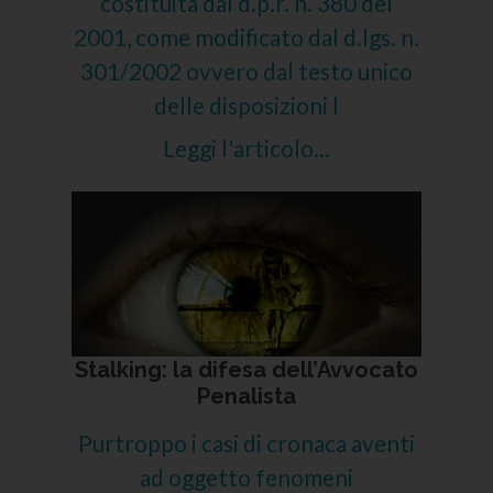
costituita dal d.p.r. n. 380 del
2001, come modificato dal d.lgs. n.
301/2002 ovvero dal testo unico
delle disposizioni l
Leggi l'articolo...
Stalking: la difesa dell’Avvocato
Penalista
Purtroppo i casi di cronaca aventi
ad oggetto fenomeni