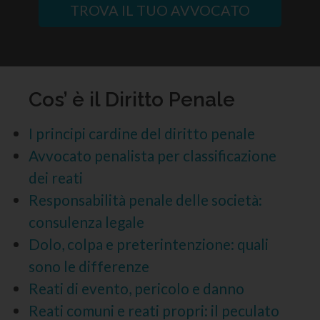
TROVA IL TUO AVVOCATO
Cos’ è il Diritto Penale
I principi cardine del diritto penale
Avvocato penalista per classificazione
dei reati
Responsabilità penale delle società:
consulenza legale
Dolo, colpa e preterintenzione: quali
sono le differenze
Reati di evento, pericolo e danno
Reati comuni e reati propri: il peculato