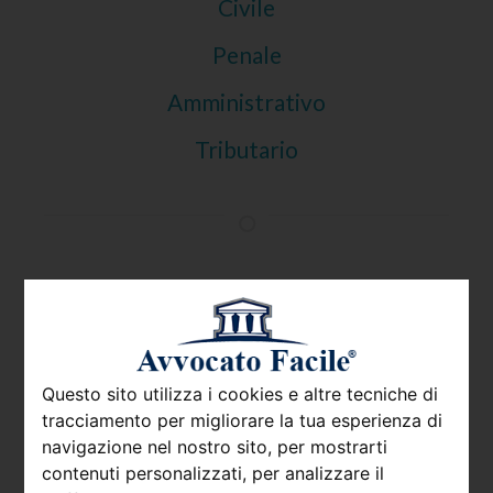
Civile
Penale
Amministrativo
Tributario
Avvocati Milano
Avvocati Roma
Avvocati Torino
Questo sito utilizza i cookies e altre tecniche di
tracciamento per migliorare la tua esperienza di
Avvocati Firenze
navigazione nel nostro sito, per mostrarti
contenuti personalizzati, per analizzare il
Avvocati Napoli