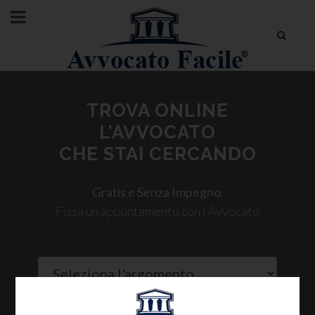
TROVA ONLINE
L’AVVOCATO
CHE STAI CERCANDO
Gratis e Senza Impegno.
Fissa un appuntamento con l'Avvocato