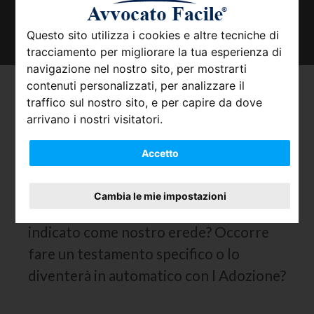
TROVA IL TUO AVVOCATO
Questo sito utilizza i cookies e altre tecniche di
tracciamento per migliorare la tua esperienza di
navigazione nel nostro sito, per mostrarti
contenuti personalizzati, per analizzare il
Adozione: quali sono i diritti
traffico sul nostro sito, e per capire da dove
dei genitori e del bambino?
arrivano i nostri visitatori.
Accetto
Mia moglie ed io abbiamo deciso di
adottare un bambino in mancanza di figli
Cambia le mie impostazioni
nostri. Questo bambino potrà essere
indicato come nostro erede? Occorre
fare un testamento specifico o lo
diventerà in automatico con l Adozione?