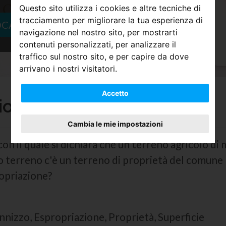
Questo sito utilizza i cookies e altre tecniche di
tracciamento per migliorare la tua esperienza di
OCATO
navigazione nel nostro sito, per mostrarti
contenuti personalizzati, per analizzare il
traffico sul nostro sito, e per capire da dove
arrivano i nostri visitatori.
Accetto
ione Terreno o Beni
Cambia le mie impostazioni
n il quale si dichiara che un terreno agricolo di
io terreno c'è un terreno di proprietà del comune 
ropriazione?
ennizzo, Espropriazione, Proprietà, Superficie