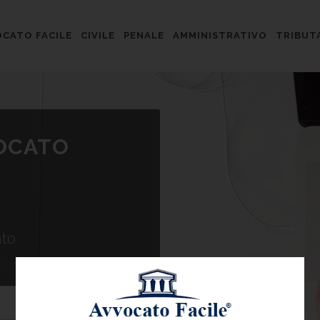
CATO FACILE
CIVILE
PENALE
AMMINISTRATIVO
TRIBUT
VOCATO
ato