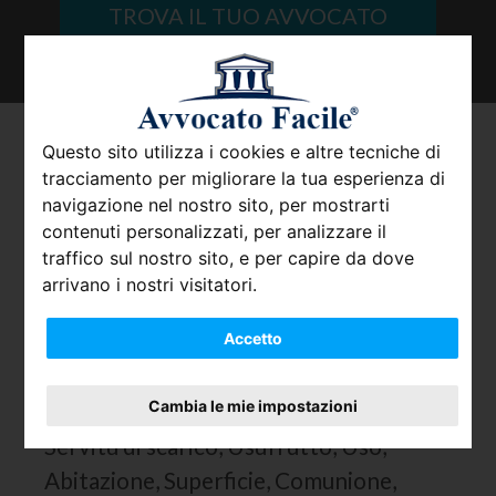
TROVA IL TUO AVVOCATO
Avvocato Tutto su Diritti
Questo sito utilizza i cookies e altre tecniche di
tracciamento per migliorare la tua esperienza di
Reali
navigazione nel nostro sito, per mostrarti
contenuti personalizzati, per analizzare il
traffico sul nostro sito, e per capire da dove
IN QUESTO MODULO POTRAI INVIARE RICHIESTE PER:
arrivano i nostri visitatori.
Beni, Proprietà, Possesso, Azioni
Accetto
Possessorie, Enfiteusi, Servitù di veduta,
Servitù di passaggio, Servitù di
Cambia le mie impostazioni
elettrodotto, Servitù di acquedotto,
Servitù di scarico, Usufrutto, Uso,
Abitazione, Superficie, Comunione,