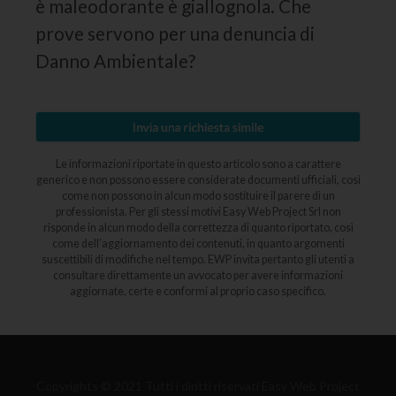
è maleodorante è giallognola. Che
prove servono per una denuncia di
Danno Ambientale?
Le informazioni riportate in questo articolo sono a carattere
generico e non possono essere considerate documenti ufficiali, così
come non possono in alcun modo sostituire il parere di un
professionista. Per gli stessi motivi Easy Web Project Srl non
risponde in alcun modo della correttezza di quanto riportato, così
come dell’aggiornamento dei contenuti, in quanto argomenti
suscettibili di modifiche nel tempo. EWP invita pertanto gli utenti a
consultare direttamente un avvocato per avere informazioni
aggiornate, certe e conformi al proprio caso specifico.
Copyrights © 2021 Tutti i diritti riservati Easy Web Project