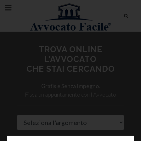
TROVA ONLINE
L’AVVOCATO
CHE STAI CERCANDO
Gratis e Senza Impegno.
Fissa un appuntamento con l'Avvocato