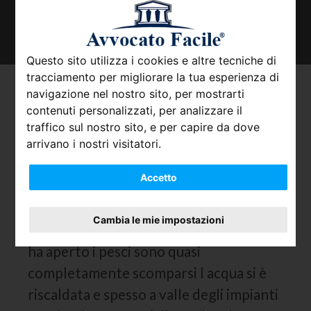
TROVA IL TUO AVVOCATO
Questo sito utilizza i cookies e altre tecniche di
tracciamento per migliorare la tua esperienza di
Delitti contro l ambiente:
navigazione nel nostro sito, per mostrarti
contenuti personalizzati, per analizzare il
come denunciarli
traffico sul nostro sito, e per capire da dove
arrivano i nostri visitatori.
Nel paese in cui vivo scorre un fiume che
Accetto
arriva direttamente dalle Alpi. Lungo il
suo corso è da poco stata costruita una
Cambia le mie impostazioni
fabbrica di prodotti chimici: da quando
ha aperto i pesci sono quasi
completamente scomparsi l acqua si è
riscaldata e spesso a valle degli impianti