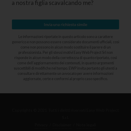
a nostra figlia scavalcando me?
Le informazioni riportate in questo articolo sono a carattere
generico e non possono essere considerate documenti ufficiali, così
come non possono in alcun modo sostituire il parere di un
professionista. Per gli stessi motivi Easy Web Project Srl non
risponde in alcun modo della correttezza di quanto riportato, così
come dell’aggiornamento dei contenuti, in quanto argomenti
suscettibili di modifiche nel tempo. EWP invita pertanto gli utenti a
consultare direttamente un avvocato per avere informazioni
aggiornate, certe e conformi al proprio caso specifico.
Copyrights © 2021 Tutti i diritti riservati Easy Web Project
S.r.l.
Privacy
/
Disclaimer
/
Note legali