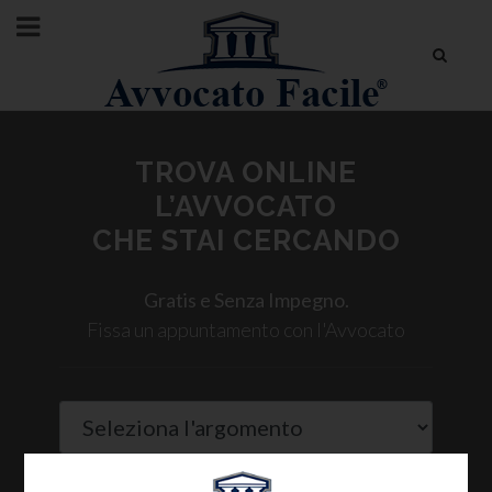
TROVA ONLINE
L’AVVOCATO
CHE STAI CERCANDO
Gratis e Senza Impegno.
Fissa un appuntamento con l'Avvocato