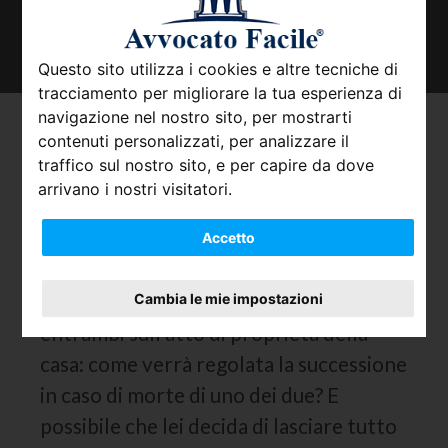
TROVA IL TUO AVVOCATO
Questo sito utilizza i cookies e altre tecniche di
tracciamento per migliorare la tua esperienza di
navigazione nel nostro sito, per mostrarti
Dichiarazione di
contenuti personalizzati, per analizzare il
traffico sul nostro sito, e per capire da dove
successione in caso di beni
arrivano i nostri visitatori.
o denaro cointestati.
Accetto
Io e mia moglie abbiamo sempre avuto il
conto corrente cointestato e risultiamo
Cambia le mie impostazioni
entrambi sull atto di proprietà della
casa: come verrà regolata la successione
in caso di morte di uno dei due? E
possibile che lei decida di lasciare tutto