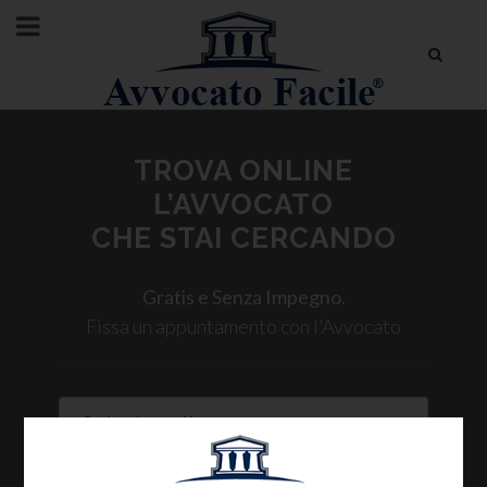
TROVA ONLINE
L’AVVOCATO
CHE STAI CERCANDO
Gratis e Senza Impegno.
Fissa un appuntamento con l'Avvocato