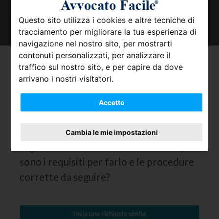
TROVA IL TUO AVVOCATO
Questo sito utilizza i cookies e altre tecniche di
tracciamento per migliorare la tua esperienza di
navigazione nel nostro sito, per mostrarti
contenuti personalizzati, per analizzare il
Domini .com: come
traffico sul nostro sito, e per capire da dove
arrivano i nostri visitatori.
registrarli
Accetto
Ho da poco aperto una società insieme
ad altri amici ed ora vorremmo
Cambia le mie impostazioni
registrare un nostro dominio .com: quali
sono i requisiti per farlo e le procedure
corrette da seguire?