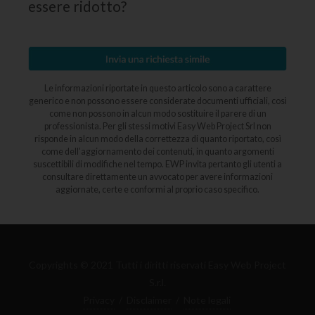
essere ridotto?
Le informazioni riportate in questo articolo sono a carattere
generico e non possono essere considerate documenti ufficiali, così
come non possono in alcun modo sostituire il parere di un
professionista. Per gli stessi motivi Easy Web Project Srl non
risponde in alcun modo della correttezza di quanto riportato, così
come dell’aggiornamento dei contenuti, in quanto argomenti
suscettibili di modifiche nel tempo. EWP invita pertanto gli utenti a
consultare direttamente un avvocato per avere informazioni
aggiornate, certe e conformi al proprio caso specifico.
Copyrights © 2021 Tutti i diritti riservati Easy Web Project
S.r.l.
Privacy
/
Disclaimer
/
Note legali