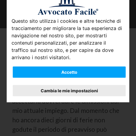
TROVA IL TUO AVVOCATO
Questo sito utilizza i cookies e altre tecniche di
tracciamento per migliorare la tua esperienza di
navigazione nel nostro sito, per mostrarti
Preavviso per dare le
contenuti personalizzati, per analizzare il
traffico sul nostro sito, e per capire da dove
dimissioni se rimangono
arrivano i nostri visitatori.
ferie non godute.
Accetto
Mi è stata proposta una posizione
lavorativa molto vantaggiosa ma per
Cambia le mie impostazioni
accettarla dovrei dare le dimissioni dal
mio attuale impiego. Dal momento che
ho ancora dieci giorni di ferie non
godute il periodo di preavviso può