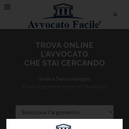
TROVA ONLINE
L’AVVOCATO
CHE STAI CERCANDO
Gratis e Senza Impegno.
Fissa un appuntamento con l'Avvocato