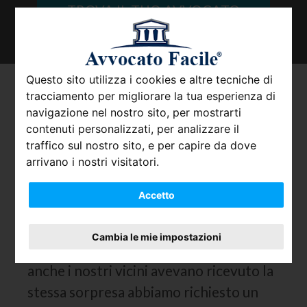
TROVA IL TUO AVVOCATO
Questo sito utilizza i cookies e altre tecniche di
Rincari nelle bollette
tracciamento per migliorare la tua esperienza di
navigazione nel nostro sito, per mostrarti
dovuti a perdite: ecco cosa
contenuti personalizzati, per analizzare il
fare
traffico sul nostro sito, e per capire da dove
arrivano i nostri visitatori.
Il mese scorso mi è arrivata una bolletta
Accetto
dell acqua dall importo spropositato
equivalente ad almeno tre delle mie
Cambia le mie impostazioni
bollette normali. Dopo aver saputo che
anche i nostri vicini avevano ricevuto la
stessa sorpresa abbiamo richiesto un