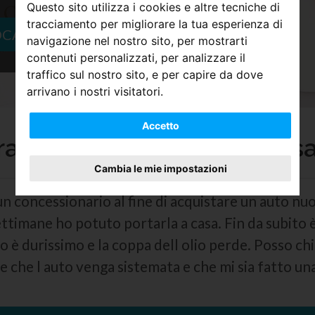
Questo sito utilizza i cookies e altre tecniche di
tracciamento per migliorare la tua esperienza di
OCATO
navigazione nel nostro sito, per mostrarti
contenuti personalizzati, per analizzare il
traffico sul nostro sito, e per capire da dove
arrivano i nostri visitatori.
Accetto
ratto: autovettura difettos
Cambia le mie impostazioni
n concessionario al fine di acquistare un auto nu
settimane ho potuto portarla a casa. Fin da subito è
io è durissimo e la coppa dell olio perde. Posso c
e che l auto venga sistemata e che mi sia fatto un