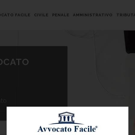
CATO FACILE
CIVILE
PENALE
AMMINISTRATIVO
TRIBUT
VOCATO
ato