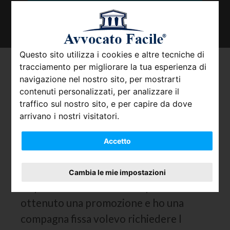
TROVA IL TUO AVVOCATO
Questo sito utilizza i cookies e altre tecniche di
tracciamento per migliorare la tua esperienza di
Tutte le conseguenze del
navigazione nel nostro sito, per mostrarti
reato di Sottrazione di
contenuti personalizzati, per analizzare il
minore
traffico sul nostro sito, e per capire da dove
arrivano i nostri visitatori.
Io e mia moglie siamo separati da
Accetto
qualche anno. Inizialmente il figlio era
stato affidato a lei con diritto di visita
Cambia le mie impostazioni
da parte mia. Poiché ho da poco
ottenuto una promozione e ho una
compagna fissa volevo richiedere l