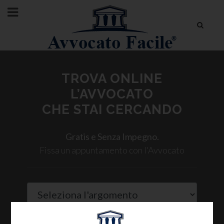
TROVA ONLINE
L’AVVOCATO
CHE STAI CERCANDO
Gratis e Senza Impegno.
Fissa un appuntamento con l'Avvocato