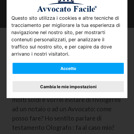
TROVA IL TUO AVVOCATO
Questo sito utilizza i cookies e altre tecniche di
tracciamento per migliorare la tua esperienza di
navigazione nel nostro sito, per mostrarti
contenuti personalizzati, per analizzare il
Tutto quello che occorre
traffico sul nostro sito, e per capire da dove
sapere sul Testamento
arrivano i nostri visitatori.
olografo.
Accetto
Ormai ho passato la settantina e vorrei
Cambia le mie impostazioni
fare testamento. Purtroppo non ho
molti soldi e vorrei evitare di rivolgermi
ad un notaio o ad un Avvocato: come
posso fare? Ho sentito parlare di
testamento Olografo : fa al caso mio?