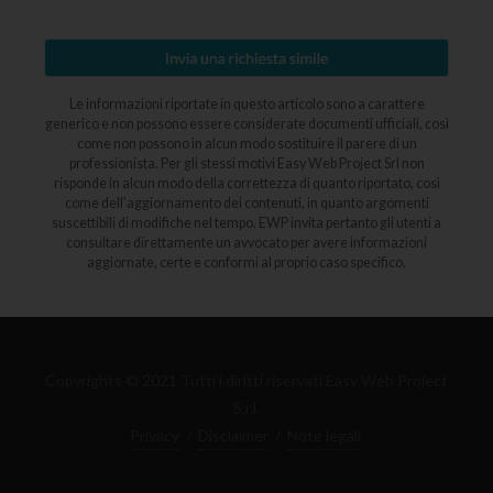
Le informazioni riportate in questo articolo sono a carattere
generico e non possono essere considerate documenti ufficiali, così
come non possono in alcun modo sostituire il parere di un
professionista. Per gli stessi motivi Easy Web Project Srl non
risponde in alcun modo della correttezza di quanto riportato, così
come dell’aggiornamento dei contenuti, in quanto argomenti
suscettibili di modifiche nel tempo. EWP invita pertanto gli utenti a
consultare direttamente un avvocato per avere informazioni
aggiornate, certe e conformi al proprio caso specifico.
Copyrights © 2021 Tutti i diritti riservati Easy Web Project
S.r.l.
Privacy
/
Disclaimer
/
Note legali