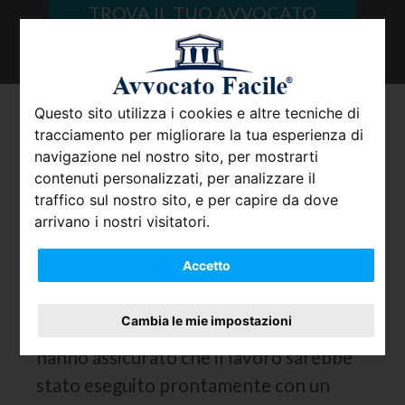
TROVA IL TUO AVVOCATO
Questo sito utilizza i cookies e altre tecniche di
Tutto quello che occorre
tracciamento per migliorare la tua esperienza di
sapere sulle garanzie
navigazione nel nostro sito, per mostrarti
contenuti personalizzati, per analizzare il
automobilistiche
traffico sul nostro sito, e per capire da dove
arrivano i nostri visitatori.
Meno di un anno fa ho acquistato un
Accetto
auto nuova. Tre settimane fa ho dovuto
riportarla al concessionario per un
Cambia le mie impostazioni
guasto. Essendo ancora in garanzia mi
hanno assicurato che il lavoro sarebbe
stato eseguito prontamente con un