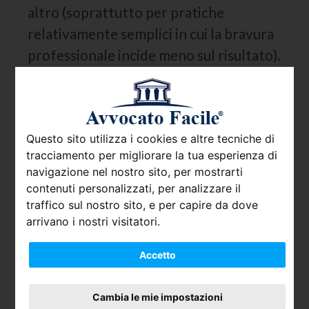
altro (soprattutto per pratiche
relativamente semplici in cui la bravura
professionale incide meno sul risultato).
In questo secondo caso l’utente sarà
verosimilmente interessato a fare un
confronto tra preventivi legali e non si
fermerà ad analizzarne uno solo.
Questo sito utilizza i cookies e altre tecniche di
tracciamento per migliorare la tua esperienza di
navigazione nel nostro sito, per mostrarti
Come leggere il preventivo di
contenuti personalizzati, per analizzare il
un avvocato
traffico sul nostro sito, e per capire da dove
arrivano i nostri visitatori.
In qualsiasi termine la si metta è
Accetto
importante sapere leggere il preventivo
di un avvocato. Analizzare le singole
Cambia le mie impostazioni