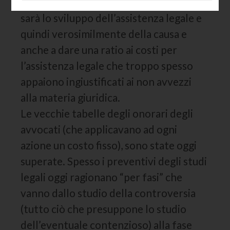
voci infatti aiuta a comprendere quale
sarà lo sviluppo dell’assistenza legale e
quindi verosimilmente della causa e
anche a dare una ratio ai costi per
l’assistenza legale che troppo spesso
appaiono ingiustificati ai non avvezzi
alla materia giuridica.
Le vecchie tabelle degli onorari degli
avvocati (che applicavano ad ogni
azione un costo fisso), sono state oggi
superate. Spesso i preventivi degli studi
legali oggi ragionano “per fasi” che
vanno dallo studio della controversia
(tutto ciò che presuppone lo studio
dell’eventuale contenzioso) alla fase