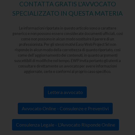
CONTATTA GRATIS L'AVVOCATO
SPECIALIZZATO IN QUESTA MATERIA
Le informazioni riportate in questo articolo sono a carattere
generico e non possono essere considerate documenti ufficiali, così
come non possono in alcun modo sostituire il parere di un
professionista. Per gli stessi motivi Easy Web Project Srl non
risponde in alcun modo della correttezza di quanto riportato, così
come dell’aggiornamento dei contenuti, in quanto argomenti
suscettibili di modifiche nel tempo. EWP invita pertanto gli utenti a
consultare direttamente un avvocato per avere informazioni
aggiornate, certe e conformi al proprio caso specifico.
Lettera avvocato
Avvocato Online - Consulenze e Preventivi
Consulenza Legale - L'Avvocato Risponde Online