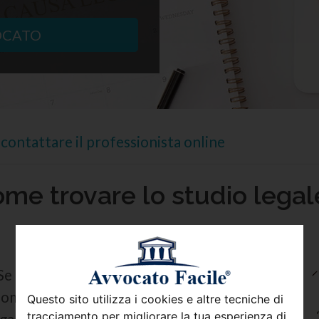
OCATO
contattare il professionista online
ome trovare lo studio legal
 Se hai bisogno di una consulenza legale e
nome, riga dopo riga, tutto
l’albo degli
Questo sito utilizza i cookies e altre tecniche di
tracciamento per migliorare la tua esperienza di
gale che ti assista per risolvere una