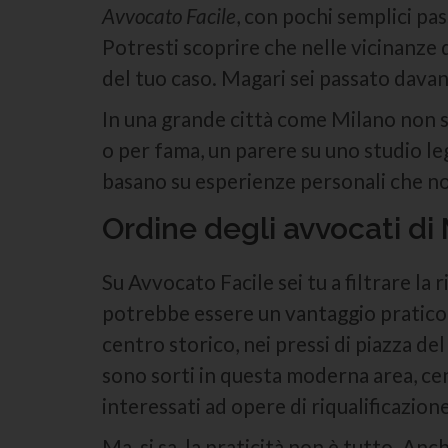
Avvocato Facile
, con pochi semplici pas
Potresti scoprire che nelle vicinanze d
del tuo caso. Magari sei passato dava
In una grande città come Milano non sa
o per fama, un parere su uno studio l
basano su esperienze personali che n
Ordine degli avvocati di
Su Avvocato Facile sei tu a filtrare la
potrebbe essere un vantaggio pratico p
centro storico, nei pressi di piazza del
sono sorti in questa moderna area, cen
interessati ad opere di riqualificazione
Ma, si sa, la praticità non è tutto. Anch