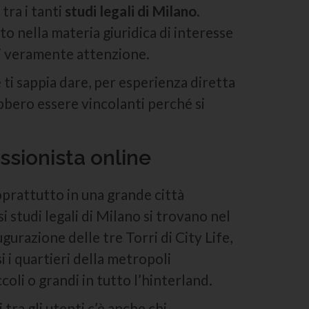
tra i tanti
studi legali di Milano
.
to nella materia giuridica di interesse
ci veramente attenzione.
 ti sappia dare, per esperienza diretta
bbero essere vincolanti perché si
ssionista online
soprattutto in una grande città
 studi legali di Milano si trovano nel
ugurazione delle tre Torri di City Life,
 i quartieri della metropoli
coli o grandi in tutto l’hinterland.
 tra gli utenti c’è anche chi