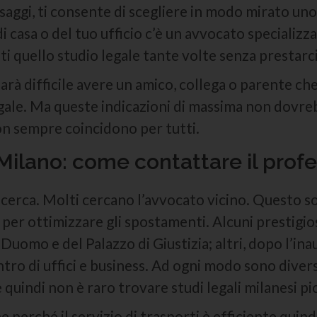
saggi, ti consente di scegliere in modo mirato uno 
i casa o del tuo ufficio c’è un avvocato specializza
nti quello studio legale tante volte senza prestar
rà difficile avere un amico, collega o parente che
egale. Ma queste indicazioni di massima non dovre
on sempre coincidono per tutti.
 Milano: come contattare il profe
 ricerca. Molti cercano l’avvocato vicino. Questo 
er ottimizzare gli spostamenti. Alcuni prestigiosi
 Duomo e del Palazzo di Giustizia; altri, dopo l’ina
tro di uffici e business. Ad ogni modo sono diversi
 quindi non è raro trovare studi legali milanesi pic
e perché il servizio di trasporti è efficiente quindi