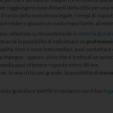
er raggiungere zone distanti della città per una m
il costo della consulenza legale, i tempi di rispost
potrebbero giocare un ruolo importante: ad esempi
lano, seleziona su
Avvocato Facile
la materia giuridi
to
avrai la possibilità di individuare un
professioni
 qualità. Non ci sono intermediari: puoi contattar
a impegno - oppure, visto che si tratta di un avvoc
 media puoi ottenere risposte entro 48 ore.
ene. In una città così grande, la possibilità di
trova
rvizio gratuito e mettiti in contatto con il tuo
lega