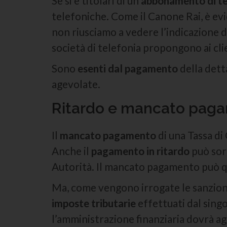
Se si è titolari di un
abbonamento di te
telefoniche. Come il Canone Rai, è ev
non riusciamo a vedere l’indicazione 
società di telefonia propongono ai cli
Sono
esenti
dal
pagamento
della dett
agevolate.
Ritardo e mancato paga
Il
mancato pagamento
di una Tassa di
Anche il
pagamento in ritardo
può sor
Autorità. Il mancato pagamento può qu
Ma, come vengono irrogate le sanzioni
imposte tributarie
effettuati dal sing
l’amministrazione finanziaria dovrà a