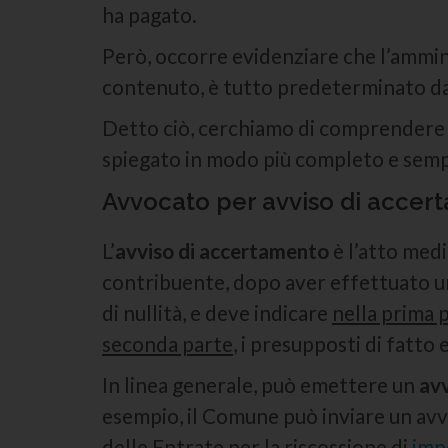
ha pagato.
Però, occorre evidenziare che l’ammin
contenuto, è tutto predeterminato da
Detto ciò, cerchiamo di comprendere co
spiegato in modo più completo e sempl
Avvocato per avviso di accer
L’
avviso di accertamento
è l’atto medi
contribuente, dopo aver effettuato un
di nullità, e deve indicare
nella prima 
seconda parte
, i presupposti di fatto e
In linea generale, può emettere un
av
esempio, il Comune può inviare un avvi
delle Entrate per la riscossione di
imp