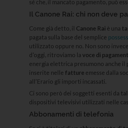
sé che, il mancato pagamento, può es
Il Canone Rai: chi non deve p
Come già detto, il
Canone Rai
è una
ta
pagata sulla base del semplice
posses
utilizzato oppure no. Non sono invece 
d’oggi, ritroviamo la
voce di pagamen
energia elettrica presumono anche il po
inserite nelle
fatture
emesse dalla soci
all’Erario gli importi incassati.
Ci sono però dei soggetti esenti da ta
dispositivi televisivi utilizzati nelle c
Abbonamenti di telefonia