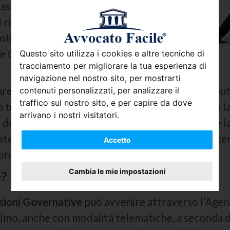
 tasse di concessione governativa sono, ad
 rilascio del passaporto o per l’iscrizione
olo esemplificativo, può essere richiesto il
 Governativa per avere la Licenza di
Questo sito utilizza i cookies e altre tecniche di
tracciamento per migliorare la tua esperienza di
navigazione nel nostro sito, per mostrarti
e una Tassa che rientra in questa specie di tributi
contenuti personalizzati, per analizzare il
traffico sul nostro sito, e per capire da dove
no tutte queste categorie ben si può dedurre che l
arrivano i nostri visitatori.
 delle Imposte non va a colpire indistintamente la
ate categorie di
contribuenti,
oppure solo in deter
Accetto
bonamento telefonico o avere una licenza.
Cambia le mie impostazioni
o?
sioni Governative
può avvenire attraverso l’Agenz
timo, anche con modalità telematiche, a seconda de