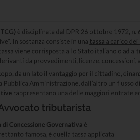
 (TCG)
è disciplinata dal DPR 26 ottobre 1972, n.
ive”. In sostanza consiste in una
tassa
a carico dei
tassa viene corrisposta allo Stato italiano o ad al
erivanti da provvedimenti, licenze, concessioni, a
copo, da un lato il vantaggio per il cittadino, dina
la Pubblica Amministrazione, dall’altro un flusso d
ative
rappresentano una delle maggiori entrate ec
Avvocato tributarista
a di Concessione Governativa
è
rettanto famosa, è quella tassa applicata