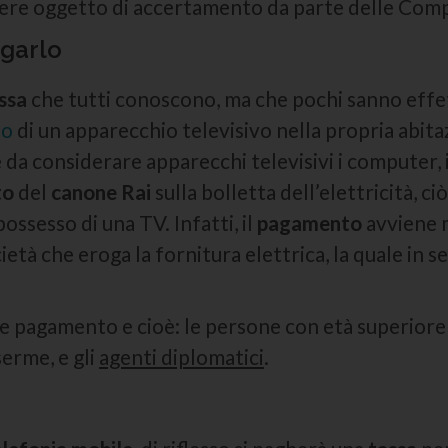
sere oggetto di accertamento da parte delle Comp
agarlo
ssa
che tutti conoscono, ma che pochi sanno effe
so
di un apparecchio televisivo nella propria abita
da considerare apparecchi televisivi i computer, 
to
del
canone Rai
sulla bolletta dell’elettricità, c
ssesso di una TV. Infatti, il
pagamento
avviene 
età che eroga la fornitura elettrica, la quale in 
le pagamento e cioè: le persone con età superiore
aserme, e gli
agenti diplomatici
.