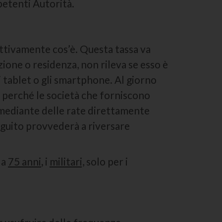
etenti Autorità.
ttivamente cos’è. Questa tassa va
zione o residenza, non rileva se esso è
i tablet o gli smartphone. Al giorno
iò perché le società che forniscono
mediante delle rate direttamente
seguito provvederà a riversare
 a
75 anni
,
i
militari,
solo per i