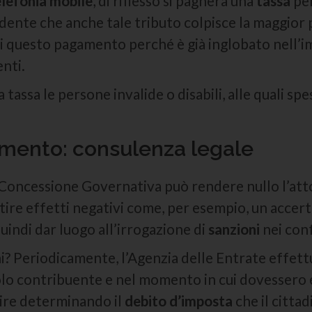
lefonia mobile
, di riflesso si pagherà una
tassa
per
idente che anche tale tributo colpisce la maggio
di questo pagamento perché è già inglobato nell’i
enti.
a tassa le persone invalide o disabili, alle quali 
mento: consulenza legale
 Concessione Governativa può rendere nullo l’atto 
tire effetti negativi come, per esempio, un acce
indi dar luogo all’irrogazione di
sanzioni
nei con
? Periodicamente, l’Agenzia delle Entrate effettu
olo contribuente e nel momento in cui dovessero e
gire determinando il
debito d’imposta
che il citta