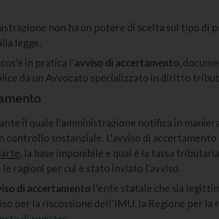
istrazione non ha un potere di scelta sul tipo di
lla legge.
s’è in pratica l’
avviso di accertamento
, docume
ice da un Avvocato specializzato in diritto tribu
tamento
ante il quale l'amministrazione notifica in maniera
 controllo sostanziale. L'avviso di accertament
parte,
la base imponibile e qual è la tassa tributari
 le ragioni per cui è stato inviato l’avviso.
viso di accertamento
l'ente statale che sia legitt
so per la riscossione dell'IMU, la Regione per la 
oste di registro
.