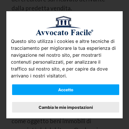
dalla predetta vendita.
Inoltre, l’espropriazione forzata può
avere per oggetto beni mobili e/o beni
immobili. La prima, detta
Questo sito utilizza i cookies e altre tecniche di
anche
Espropriazione Mobiliare
, può
tracciamento per migliorare la tua esperienza di
avere come oggetto beni mobili, beni
navigazione nel nostro sito, per mostrarti
contenuti personalizzati, per analizzare il
mobili registrati oppure conti correnti
traffico sul nostro sito, e per capire da dove
intestati al debitore o crediti facenti
arrivano i nostri visitatori.
capo allo stesso. In questo ultimo caso si
Accetto
parla di
Espropriazione Mobiliare presso
Terzi.
Cambia le mie impostazioni
L’
Espropriazione Immobiliare
, invece, ha
come oggetto beni immobili di