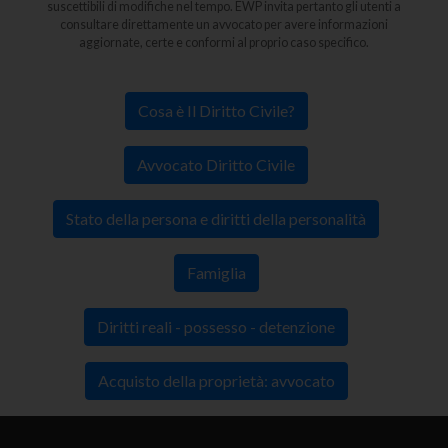
suscettibili di modifiche nel tempo. EWP invita pertanto gli utenti a
consultare direttamente un avvocato per avere informazioni
aggiornate, certe e conformi al proprio caso specifico.
Cosa è Il Diritto Civile?
Avvocato Diritto Civile
Stato della persona e diritti della personalità
Famiglia
Diritti reali - possesso - detenzione
Acquisto della proprietà: avvocato