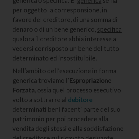
generica o specifica. E’
generica
se ha
per oggetto la corresponsione, in
favore del creditore, di una somma di
denaro o di un bene generico,
specifica
qualora il creditore abbia interesse a
vedersi corrisposto un bene del tutto
determinato ed insostituibile.
Nell’ambito dell’esecuzione in forma
generica troviamo l’
Espropriazione
Forzata
, ossia quel processo esecutivo
volto a sottrarre al
debitore
determinati beni facenti parte del suo
patrimonio per poi procedere alla
vendita degli stessi e alla soddisfazione
del creditore sul ricavato derivante