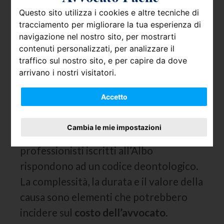
quando si parla di
avvocati gratis
, ci si
Questo sito utilizza i cookies e altre tecniche di
riferisce al patrocinio a spese dello
tracciamento per migliorare la tua esperienza di
Stato riconosciuto a favore di alcune
navigazione nel nostro sito, per mostrarti
contenuti personalizzati, per analizzare il
categorie di soggetti.
traffico sul nostro sito, e per capire da dove
L’accordo tra le parti appare essere
arrivano i nostri visitatori.
determinante per stabilire l’onorario
Accetto
dell’avvocato. Ciò non significa che
quest’ultimo sarà svincolato da qualsiasi
Cambia le mie impostazioni
parametro oggettivo e misurabile. I
professionisti iscritti all’Albo
rispondono ad un codice deontologico.
La complessità, la durata e il valore della
causa sono elementi che potrebbero
incidere sul
costo dell’avvocato.