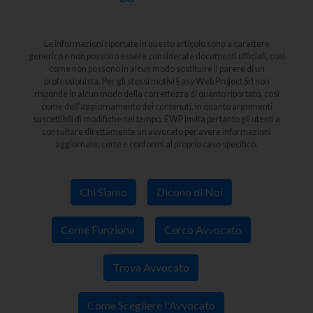
Le informazioni riportate in questo articolo sono a carattere
generico e non possono essere considerate documenti ufficiali, così
come non possono in alcun modo sostituire il parere di un
professionista. Per gli stessi motivi Easy Web Project Srl non
risponde in alcun modo della correttezza di quanto riportato, così
come dell’aggiornamento dei contenuti, in quanto argomenti
suscettibili di modifiche nel tempo. EWP invita pertanto gli utenti a
consultare direttamente un avvocato per avere informazioni
aggiornate, certe e conformi al proprio caso specifico.
Chi Siamo
Dicono di Noi
Come Funziona
Cerco Avvocato
Trova Avvocato
Come Scegliere l'Avvocato