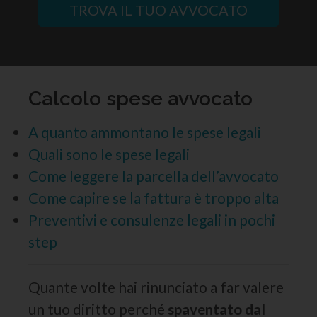
TROVA IL TUO AVVOCATO
Calcolo spese avvocato
A quanto ammontano le spese legali
Quali sono le spese legali
Come leggere la parcella dell’avvocato
Come capire se la fattura è troppo alta
Preventivi e consulenze legali in pochi
step
Quante volte hai rinunciato a far valere
un tuo diritto perché
spaventato dal