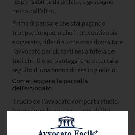
responsabilità da un lato, e guadagno
netto dall’altro.
Prima di pensare che stai pagando
troppo, dunque, o che il preventivo sia
esagerato, rifletti su che cosa dovrà fare
l’avvocato per aiutarti nella tutela dei
tuoi diritti e sui vantaggi che otterrai a
seguito di una buona difesa in giudizio.
Come leggere la parcella
dell’avvocato
Il ruolo dell’avvocato comporta studio,
formazione, lavoro e responsabilità.
Ovviamente, il tutto dovrà essere
adeguatamente retribuito. Anche