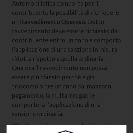
Automobilistica comporta per il
contribuente la possibilità di richiedere
un
Ravvedimento Operoso.
Detto
ravvedimento deve essere richiesto dal
contribuente entro un anno e comporta
l'applicazione di una sanzione in misura
ridotta rispetto a quella ordinaria.
Qualora il ravvedimento non possa
essere più chiesto perché è già
trascorso oltre un anno dal
mancato
pagamento,
la multa irrogabile
comporterà l'applicazione di una
sanzione ordinaria.
Il limite massimo per regolarizzare il