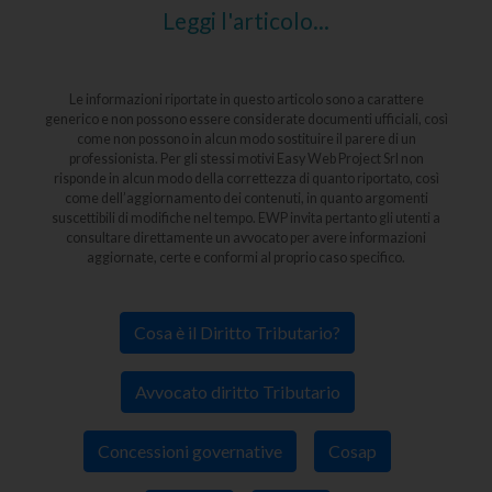
Leggi l'articolo...
Le informazioni riportate in questo articolo sono a carattere
generico e non possono essere considerate documenti ufficiali, così
come non possono in alcun modo sostituire il parere di un
professionista. Per gli stessi motivi Easy Web Project Srl non
risponde in alcun modo della correttezza di quanto riportato, così
come dell’aggiornamento dei contenuti, in quanto argomenti
suscettibili di modifiche nel tempo. EWP invita pertanto gli utenti a
consultare direttamente un avvocato per avere informazioni
aggiornate, certe e conformi al proprio caso specifico.
Cosa è il Diritto Tributario?
Avvocato diritto Tributario
Concessioni governative
Cosap