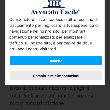
pagamento è 3 anni, decorsi i quali se il
Tributo non viene pagato, il
contribuente potrà essere destinatario
Questo sito utilizza i cookies e altre tecniche di
di una
cartella di pagamento
e soggetto
tracciamento per migliorare la tua esperienza di
navigazione nel nostro sito, per mostrarti
ad
azioni esecutive
quali, ad esempio, il
contenuti personalizzati, per analizzare il
fermo amministrativo del mezzo o il
traffico sul nostro sito, e per capire da dove
pignoramento del conto corrente.
arrivano i nostri visitatori.
Altro effetto pregiudizievole è la
Accetto
radiazione dell’autovettura dal Pubblico
Registro Automobilistico cd. P.R.A., con
Cambia le mie impostazioni
la conseguenza che per tornare in
circolazione sarà necessario pagare
tutti i
bolli
arretrati, nonché fare una
nuova immatricolazione