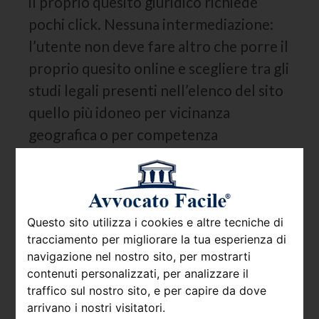
il proprio quesito giuridico richiede
pochi click. Nessuna intermediazione:
l’utente non deve fare altro che porre il
proprio quesito online e scegliere tra gli
studi legali presenti nell’elenco del sito
quello più idoneo per vicinanza
geografica o per competenza
dimostrata. Di seguito ti spieghiamo
meglio come funziona il nostro sito e
perché, nella sua semplicità di utilizzo, è
così rivoluzionario.
Questo sito utilizza i cookies e altre tecniche di
tracciamento per migliorare la tua esperienza di
Consulenza legale online: si
navigazione nel nostro sito, per mostrarti
può fare?
contenuti personalizzati, per analizzare il
traffico sul nostro sito, e per capire da dove
arrivano i nostri visitatori.
Una volta preso il primo contatto con