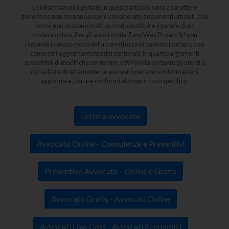
Le informazioni riportate in questo articolo sono a carattere
generico e non possono essere considerate documenti ufficiali, così
come non possono in alcun modo sostituire il parere di un
professionista. Per gli stessi motivi Easy Web Project Srl non
risponde in alcun modo della correttezza di quanto riportato, così
come dell’aggiornamento dei contenuti, in quanto argomenti
suscettibili di modifiche nel tempo. EWP invita pertanto gli utenti a
consultare direttamente un avvocato per avere informazioni
aggiornate, certe e conformi al proprio caso specifico.
Lettera avvocato
Avvocato Online - Consulenze e Preventivi
Preventivo Avvocato - Online e Gratis
Avvocato Gratis - Avvocati Online
Avvocati Low Cost - Avvocati Economici