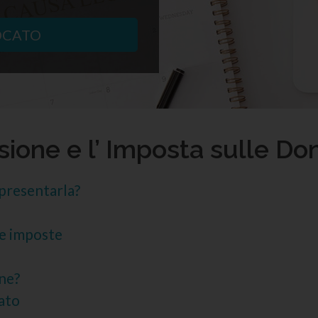
OCATO
sione e l’ Imposta sulle Do
 presentarla?
e imposte
one?
ato