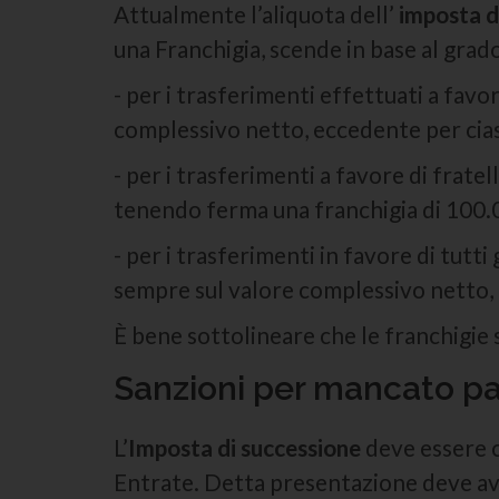
Attualmente l’aliquota dell’
imposta d
una Franchigia, scende in base al grado
- per i trasferimenti effettuati a favore
complessivo netto, eccedente per ciasc
- per i trasferimenti a favore di fratelli
tenendo ferma una franchigia di 100.0
- per i trasferimenti in favore di tutti g
sempre sul valore complessivo netto, 
È bene sottolineare che le franchigie 
Sanzioni per mancato p
L’
Imposta di successione
deve essere c
Entrate. Detta presentazione deve avv