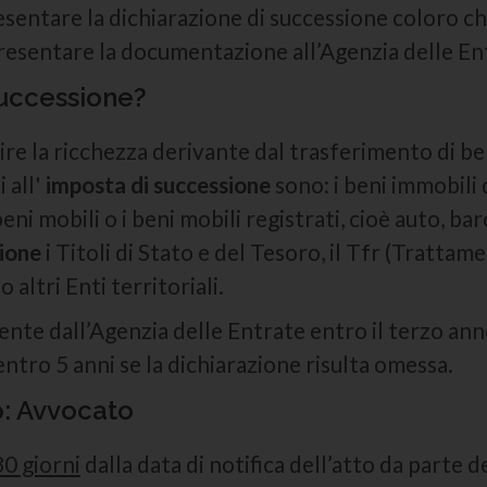
entare la dichiarazione di successione coloro che
resentare la documentazione all’Agenzia delle En
successione?
ire la ricchezza derivante dal trasferimento di ben
i all'
imposta di successione
sono: i beni immobili 
beni mobili o i beni mobili registrati, cioè auto, ba
ione
i Titoli di Stato e del Tesoro, il Tfr (Trattam
o altri Enti territoriali.
ente dall’Agenzia delle Entrate entro il terzo ann
ntro 5 anni se la dichiarazione risulta omessa.
: Avvocato
0 giorni
dalla data di notifica dell’atto da parte d