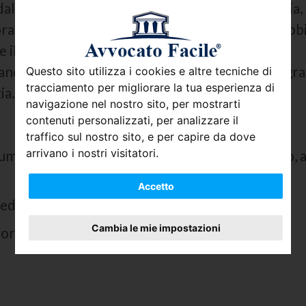
dal
de cuius
non supera i centomila euro. Tuttavia,
a nell’asse ereditario siano presenti beni immobili
 il singolo
contribuente
può presentare la
anda di voltura catastale direttamente online gra
Questo sito utilizza i cookies e altre tecniche di
tracciamento per migliorare la tua esperienza di
ia.
navigazione nel nostro sito, per mostrarti
contenuti personalizzati, per analizzare il
traffico sul nostro sito, e per capire da dove
arrivano i nostri visitatori.
umentazione è di 12 mesi dalla data del decesso, a
Accetto
redità o i legatari;
Cambia le mie impostazioni
mporaneo dei
beni ereditari;