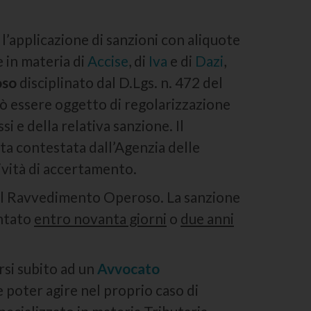
’applicazione di sanzioni con aliquote
e in materia di
Accise
, di
Iva
e di
Dazi
,
oso
disciplinato dal D.Lgs. n. 472 del
ò essere oggetto di regolarizzazione
 e della relativa sanzione. Il
ata contestata dall’Agenzia delle
tività di accertamento.
il Ravvedimento Operoso. La sanzione
entato
entro novanta giorni
o
due anni
rsi subito ad un
Avvocato
poter agire nel proprio caso di