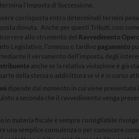
etermina l’Imposta di Successione.
sere corrisposta entro determinati termini pena l
Imposta dovuta. Anche per questi Tributi, così com
ricorrere allo strumento del
Ravvedimento Oper
reto Legislativo, l’omesso o tardivo
pagamento
pu
diante il versamento dell’imposta, degli interessi
ntribuente
anche se la relativa violazione è già st
parte della stessa o addirittura se vi è in corso at
oni
dipende dal momento in cui viene presentato 
quinto a seconda che il ravvedimento venga pres
 in materia fiscale è sempre consigliabile rivolge
ere una semplice consulenza o per conoscere come 