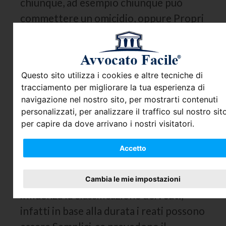
chiunque, ad esempio chiunque può
commettere un omicidio, oppure
Propri
se possono essere commessi solo da
determinate persone che ricoprono
specifiche cariche, l’ipotesi più comune
Questo sito utilizza i cookies e altre tecniche di
è il reato di
peculato
che può essere
tracciamento per migliorare la tua esperienza di
commesso solo da colui che ricopre la
navigazione nel nostro sito, per mostrarti contenuti
carica di pubblico ufficiale e che si
personalizzati, per analizzare il traffico sul nostro sito
per capire da dove arrivano i nostri visitatori.
appropria di denaro o di altro bene
mobile altrui, affidatogli in ragione delle
Accetto
sue funzioni.
Anche il tempo di commissione
Cambia le mie impostazioni
influenza la classificazione dei
reati
,
infatti in base alla durata i reati possono