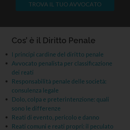
TROVA IL TUO AVVOCATO
Cos’ è il Diritto Penale
I principi cardine del diritto penale
Avvocato penalista per classificazione
dei reati
Responsabilità penale delle società:
consulenza legale
Dolo, colpa e preterintenzione: quali
sono le differenze
Reati di evento, pericolo e danno
Reati comuni e reati propri: il peculato