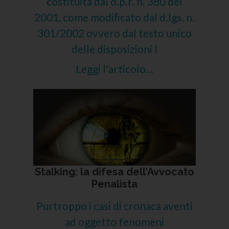
costituita dal d.p.r. n. 380 del
2001, come modificato dal d.lgs. n.
301/2002 ovvero dal testo unico
delle disposizioni l
Leggi l'articolo...
Stalking: la difesa dell’Avvocato
Penalista
Purtroppo i casi di cronaca aventi
ad oggetto fenomeni