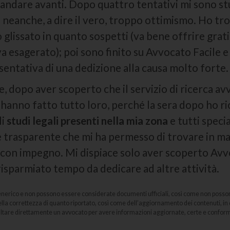
andare avanti. Dopo quattro tentativi mi sono stu
a neanche, a dire il vero, troppo ottimismo. Ho t
o glissato in quanto sospetti (va bene offrire gratis
 esagerato); poi sono finito su Avvocato Facile e
entativa di una dedizione alla causa molto forte.
 dopo aver scoperto che il servizio di ricerca av
 hanno fatto tutto loro, perché la sera dopo ho r
li
studi legali presenti nella mia zona
e tutti speci
 e trasparente che mi ha permesso di trovare in m
con impegno. Mi dispiace solo aver scoperto Avvo
i risparmiato tempo da dedicare ad altre attività.
enerico e non possono essere considerate documenti ufficiali, così come non possono 
lla correttezza di quanto riportato, così come dell’aggiornamento dei contenuti, in
ultare direttamente un avvocato per avere informazioni aggiornate, certe e conformi