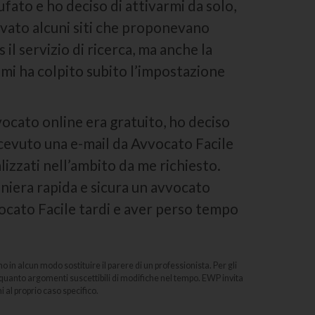
fato e ho deciso di attivarmi da solo,
rovato alcuni siti che proponevano
 il servizio di ricerca, ma anche la
 mi ha colpito subito l’impostazione
vocato online era gratuito, ho deciso
icevuto una e-mail da Avvocato Facile
alizzati nell’ambito da me richiesto.
aniera rapida e sicura un avvocato
cato Facile tardi e aver perso tempo
in alcun modo sostituire il parere di un professionista. Per gli
 quanto argomenti suscettibili di modifiche nel tempo. EWP invita
 al proprio caso specifico.