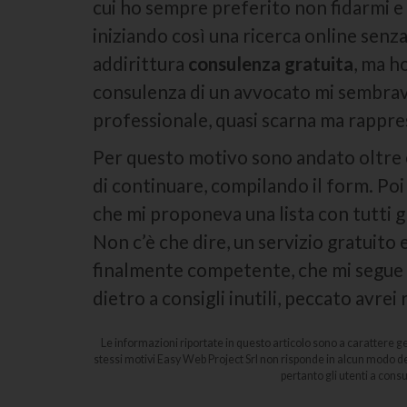
cui ho sempre preferito non fidarmi e 
iniziando così una ricerca online senz
addirittura
consulenza gratuita
, ma h
consulenza di un avvocato mi sembrava
professionale, quasi scarna ma rappres
Per questo motivo sono andato oltre e,
di continuare, compilando il form. Poi
che mi proponeva una lista con tutti g
Non c’è che dire, un servizio gratuito
finalmente competente, che mi segue 
dietro a consigli inutili, peccato avre
Le informazioni riportate in questo articolo sono a carattere g
stessi motivi Easy Web Project Srl non risponde in alcun modo de
pertanto gli utenti a cons