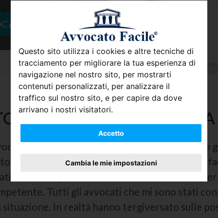
OCATO
Questo sito utilizza i cookies e altre tecniche di
tracciamento per migliorare la tua esperienza di
navigazione nel nostro sito, per mostrarti
contenuti personalizzati, per analizzare il
traffico sul nostro sito, e per capire da dove
arrivano i nostri visitatori.
O DI CHI MI CONSIGLIAVA
Accetto
ocato Facile e sono soddisfatto di aver trovato g
o intere giornate a vagare tra vari studi legali, 
Cambia le mie impostazioni
iati da amici e parenti. Devo dire che il mio caso e
mpetente. Tutti gli avvocati che mi sono stati cons
 situazione. In realtà hanno tergiversato sulle pos